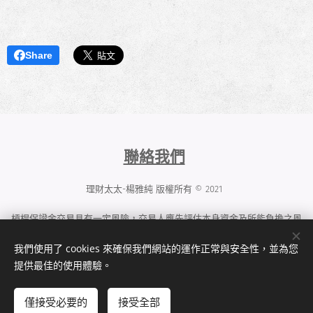
Share
聯絡我們
理財太太-楊雅純 版權所有 © 2021
槓桿保證金交易具有一定風險，交易人應先評估本身資金及所能負擔之風
險，過去績效或未來預期的表現不可作為日後績效之保證。
我們使用了 cookies 來確保我們網站的運作正常與安全性，並為您
群益期貨股份有限公司 114年金管期總字第006號
提供最佳的使用體驗。
地址：
台北市大安區敦化南路二段97號B1
電話：(02)2700-2888 槓桿交易部專線：(02)2700-1518
僅接受必要的
接受全部
Cookies