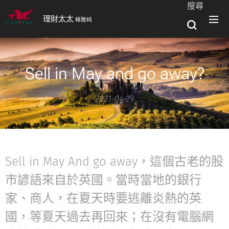
搜尋
理財太太
楊雅純
Sell in May and go away?
2021-04-29
Sell in May And go away，這個古老的股
市諺語來自於英國。當時當地的銀行
家、商人，在夏天時要逃離炎熱的英
國，等夏天過去再回來；在沒有電腦網