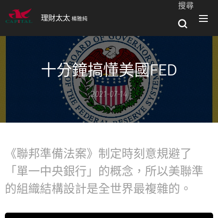
搜尋
理財太太
楊雅純
十分鐘搞懂美國FED
2021-07-14
《聯邦準備法案》制定時刻意規避了
「單一中央銀行」的概念，所以美聯準
的組織結構設計是全世界最複雜的。