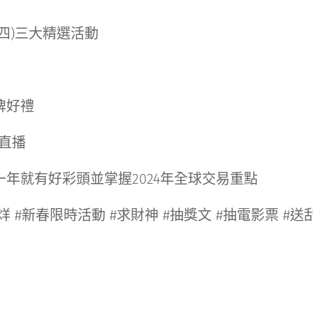
9(四)三大精選活動
牌好禮
日直播
年就有好彩頭並掌握2024年全球交易重點
烊 #新春限時活動 #求財神 #抽獎文 #抽電影票 #送