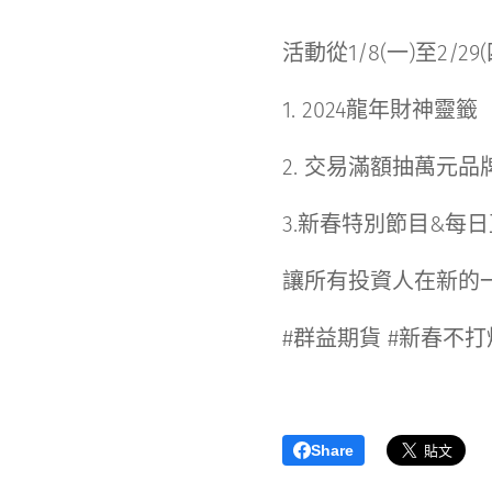
活動從1/8(一)至2/2
1. 2024龍年財神靈籤
2. 交易滿額抽萬元品
3.新春特別節目&每
讓所有投資人在新的一
#群益期貨 #新春不打
Share