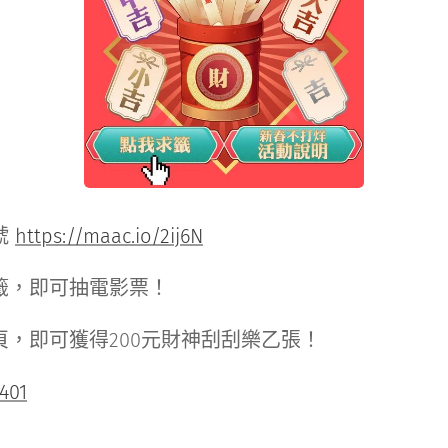
號
https://maac.io/2ij6N
靈籤，即可抽電影票！
頁，即可獲得200元財神刮刮樂乙張！
2401